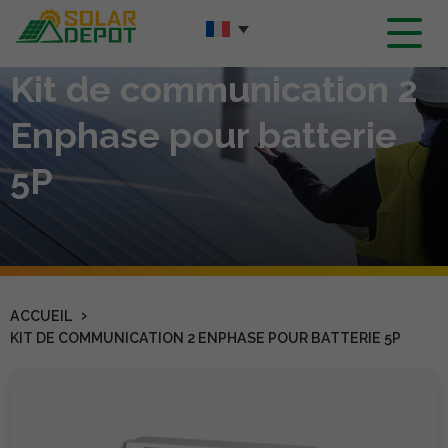
Contenu
principal
Kit de communication 2
Enphase pour batterie
5P
›
ACCUEIL
KIT DE COMMUNICATION 2 ENPHASE POUR BATTERIE 5P