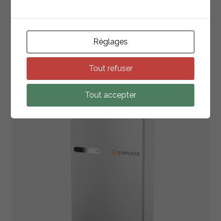
Réglages
PRODUITS
ASSOCIÉS
Tout refuser
RETOUR À LA LISTE
Tout accepter