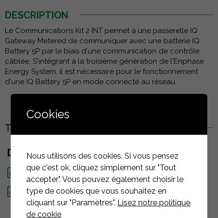
DESCRIPTION
Le Communications Kit 2 INT permet à une passerelle IQ
Gateway Metered de communiquer avec une batterie IQ
Battery 5P par le biais d'une communication de contrôle
câblée. S'intégrant à la troisième génération de l'Enphase
Energy System, il est nécessaire pour le fonctionnement
d'une IQ Battery 5P en mode connecté au réseau.
Cookies
TÉLÉCHARGEMENTS
DOCUMENTS
Nous utilisons des cookies. Si vous pensez
que c'est ok, cliquez simplement sur "Tout
Guide de montage
accepter". Vous pouvez également choisir le
type de cookies que vous souhaitez en
Fiche technique
cliquant sur "Paramètres".
Lisez notre politique
de cookie