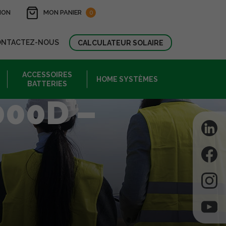
ION
MON PANIER
0
ONTACTEZ-NOUS
CALCULATEUR SOLAIRE
ACCESSOIRES
HOME SYSTÈMES
BATTERIES
000D –