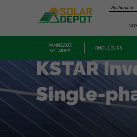
Contenu
Recherche 
principal
NO
PANNEAUX
ONDULEURS
SOLAIRES
KSTAR Inv
Single-ph