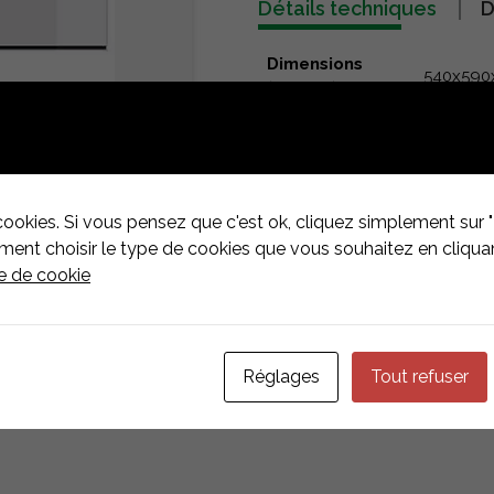
Détails techniques
D
Dimensions
540x59
(WxHxD)
Poids
32Kg
IP Protection
IP 65
Fabricant
Kstar
cookies. Si vous pensez que c'est ok, cliquez simplement sur "
nt choisir le type de cookies que vous souhaitez en cliquan
ue de cookie
Réglages
Tout refuser