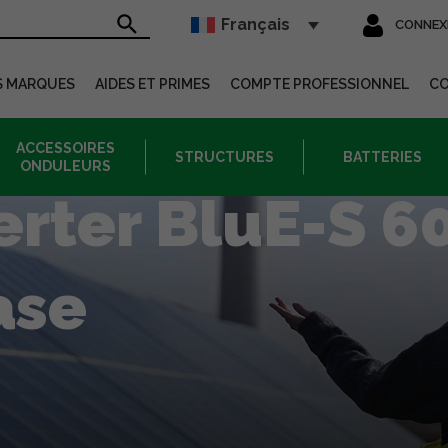
Français
CONNEX
sur le site
S MARQUES
AIDES ET PRIMES
COMPTE PROFESSIONNEL
C
ACCESSOIRES
STRUCTURES
BATTERIES
ONDULEURS
erter BluE-S 6
ase