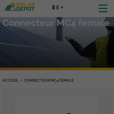
Contenu
principal
Connecteur MC4 female
›
ACCUEIL
CONNECTEUR MC4 FEMALE