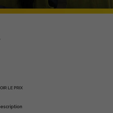
T
IR LE PRIX
escription