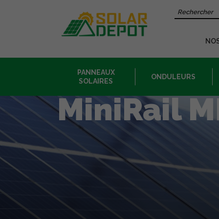
Contenu
Recherche 
principal
NO
PANNEAUX
ONDULEURS
SOLAIRES
MiniRail M