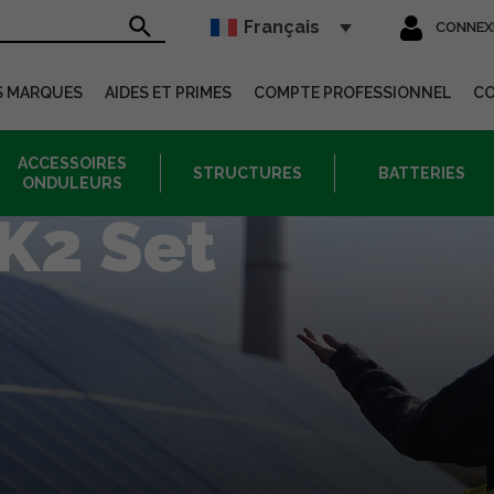
Français
CONNEX
sur le site
S MARQUES
AIDES ET PRIMES
COMPTE PROFESSIONNEL
C
ACCESSOIRES
STRUCTURES
BATTERIES
ONDULEURS
K2 Set