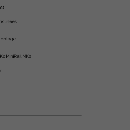
ms
inclinées
montage
K2 MiniRail MK2
um