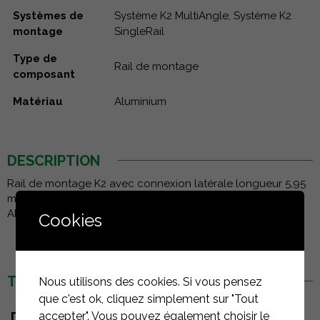
Systèmes de
Système K2 MultiAngle, Système K2
montage
SingleRail
Type de
Rail de montage
composant
Matériau
Aluminium
DESCRIPTION
Rail de montage K2 avec connexion latérale longueur 5,95
m. Prévu pour différents types de toitures. Matériau :
Aluminium EN AW-6063 T66
Cookies
TÉLÉCHARGEMENTS
Nous utilisons des cookies. Si vous pensez
que c'est ok, cliquez simplement sur "Tout
accepter". Vous pouvez également choisir le
DOCUMENTS