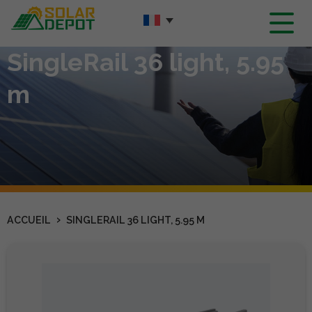
Contenu
principal
SingleRail 36 light, 5.95
m
›
ACCUEIL
SINGLERAIL 36 LIGHT, 5.95 M