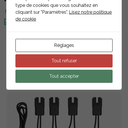
type de cookies que vous souhaitez en
Fiche d'information
cliquant sur "Paramètres".
Lisez notre politique
de cookie
Fiche technique
Réglages
Tout refuser
PRODUITS
ASSOCIÉS
Tout accepter
RETOUR À LA LISTE