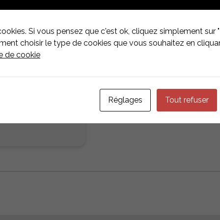
Fabricant
K2 Syste
cookies. Si vous pensez que c'est ok, cliquez simplement sur "
Matériau
Acier in
nt choisir le type de cookies que vous souhaitez en cliquan
Type de toiture
toitures 
ue de cookie
Réglages
Tout refuser
tager