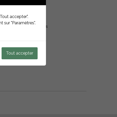
ms
Tout accepter".
oxydable
t sur "Paramètres".
inclinées, toitures terrasses
Tout accepter