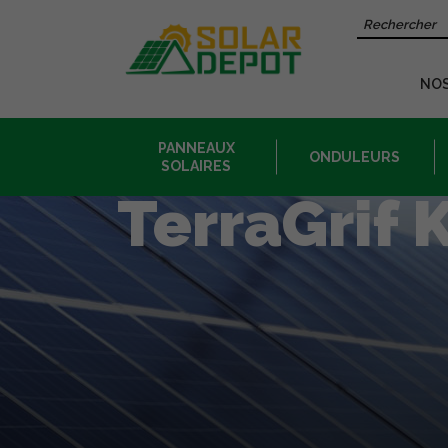
Contenu
Recherche 
principal
NO
PANNEAUX
ONDULEURS
SOLAIRES
TerraGrif 