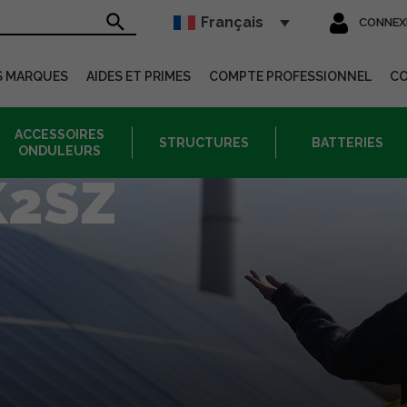
Français
CONNEX
sur le site
S MARQUES
AIDES ET PRIMES
COMPTE PROFESSIONNEL
C
ACCESSOIRES
STRUCTURES
BATTERIES
ONDULEURS
K2SZ