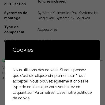
Toitures inclinées
d'utilisation
Systèmes de
Système K2 InsertionRail, Système K2
montage
SingleRail, Système K2 SolidRail
Type de
Accessoires
composant
Matériau
Edelstahl
Cookies
DESCRIPTION
Vis à bois à tête plate 8x100 qui garantit un montage
Nous utilisons des cookies. Si vous pensez
rapide et sûr sans pré-perçage. entraînement : T-Drive (T-
que c'est ok, cliquez simplement sur "Tout
40), fil : fil complet. Matériau : Acier inox A2
accepter". Vous pouvez également choisir le
type de cookies que vous souhaitez en
cliquant sur "Paramètres".
Lisez notre politique
de cookie