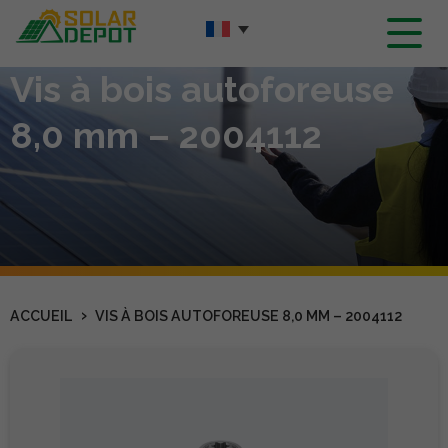
Contenu
principal
Vis à bois autoforeuse
8,0 mm – 2004112
›
ACCUEIL
VIS À BOIS AUTOFOREUSE 8,0 MM – 2004112