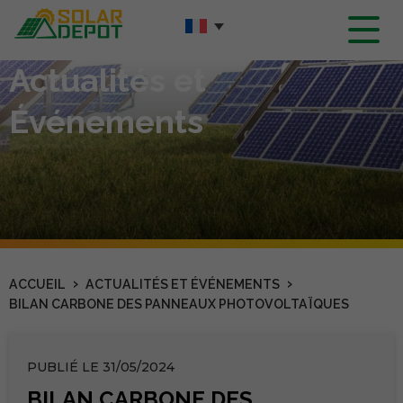
Contenu
principal
Actualités et
Événements
›
›
ACCUEIL
ACTUALITÉS ET ÉVÉNEMENTS
BILAN CARBONE DES PANNEAUX PHOTOVOLTAÏQUES
PUBLIÉ LE 31/05/2024
BILAN CARBONE DES