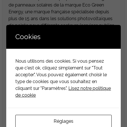
de panneaux solaires de la marque Eco Green
Energy, une marque française spécialisée depuis
plus de 15 ans dans les solutions photovoltaïques
de pointe pour différents secteurs (services publics,
commerciaux, industriels, et résidentiels). La marque
Cookies
possède également de ce fait une usine entièrement
automatisée en Chine de 2GW.
Eco Green Energy se distingue en tant que l’une des
Nous utilisons des cookies. Si vous pensez
rares marques de panneaux solaires à avoir
que c'est ok, cliquez simplement sur "Tout
récemment obtenu la certification Certisolis pour
accepter". Vous pouvez également choisir le
leur nouvelle gamme de panneaux solaires TOPCon.
type de cookies que vous souhaitez en
Certisolis, l’unique laboratoire français accrédité par
cliquant sur "Paramètres".
Lisez notre politique
le COFRAC pour la certification des panneaux
de cookie
photovoltaïques, permet aux fabricants de proposer
des solutions photovoltaïques fiables en
garantissant la qualité et la durabilité. Deux
panneaux bifaciaux de la gamme TOPCon, de 585W
Réglages
et 430W, ont ainsi obtenu cette certification,