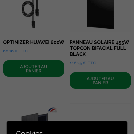
OPTIMIZER HUAWEI 600W
PANNEAU SOLAIRE 455W
TOPCON BIFACIAL FULL
60,16
€
TTC
BLACK
146,25
€
TTC
AJOUTER AU
PANIER
AJOUTER AU
PANIER
Cookies