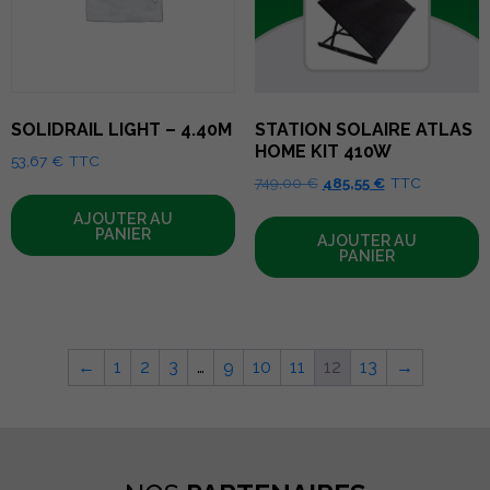
SOLIDRAIL LIGHT – 4.40M
STATION SOLAIRE ATLAS
HOME KIT 410W
53,67
€
TTC
Le
Le
749,00
€
485,55
€
TTC
prix
prix
AJOUTER AU
initial
actuel
PANIER
AJOUTER AU
était :
est :
PANIER
749,00 €.
485,55 €.
←
1
2
3
…
9
10
11
12
13
→