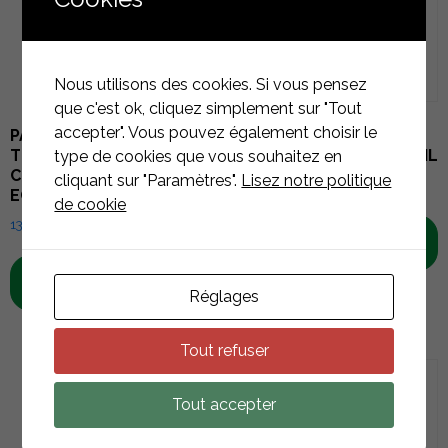
Nous utilisons des cookies. Si vous pensez
que c'est ok, cliquez simplement sur "Tout
accepter". Vous pouvez également choisir le
PANNEAU SOLAIRE 500W
PINCE POUR JOINT
TOPCON BI-VERRE DEMI-
DEBOUT CF:X SINGLERAIL
type de cookies que vous souhaitez en
CELLULE FULL BLACK
cliquant sur "Paramètres".
Lisez notre politique
9,59
€
TTC
ECO GREEN ENERGY
de cookie
134,55
€
TTC
AJOUTER AU
PANIER
AJOUTER AU
PANIER
Réglages
Tout refuser
Tout accepter