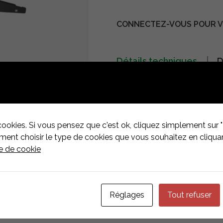
CONNECTEZ-VOUS POUR VO
Détails techniques
D
Fabricant
Esdec
Type de
Accessoi
composant
cookies. Si vous pensez que c'est ok, cliquez simplement sur "
Type de toiture
toitures 
nt choisir le type de cookies que vous souhaitez en cliquan
ue de cookie
Systèmes de
Flat Fix 
montage
Réglages
Tout refuser