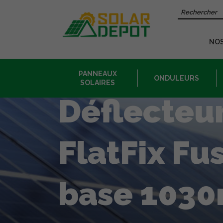
Contenu
Recherche 
principal
NO
PANNEAUX
ONDULEURS
SOLAIRES
Déflecteu
FlatFix Fus
base 103