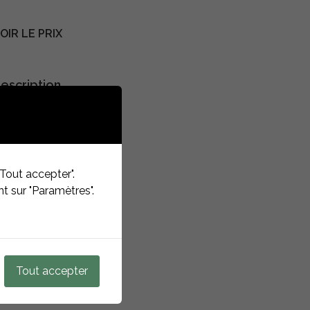
IR LE PRIX
escription
res
Tout accepter".
terrasses
t sur "Paramètres".
Fusion
Tout accepter