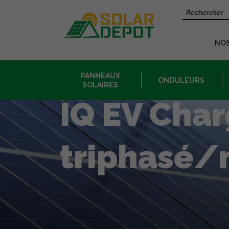
Contenu
Recherche 
principal
NO
PANNEAUX
ONDULEURS
SOLAIRES
IQ EV Char
triphasé