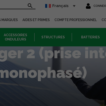
Français
CONNEX
sur le site
S MARQUES
AIDES ET PRIMES
COMPTE PROFESSIONNEL
C
ACCESSOIRES
STRUCTURES
BATTERIES
ONDULEURS
ger 2 (prise in
/monophasé)