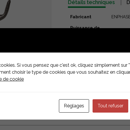
Détails techniques
D
Fabricant
ENPHAS
Puissance de
22 kW (t
charge maximale
Courant de
32 A
sortie nominal
Connecteur
Prise in
cookies. Si vous pensez que c'est ok, cliquez simplement sur "
nt choisir le type de cookies que vous souhaitez en cliquan
Dimensions du
410 mm ×
ue de cookie
boîtier
Réglages
Tout refuser