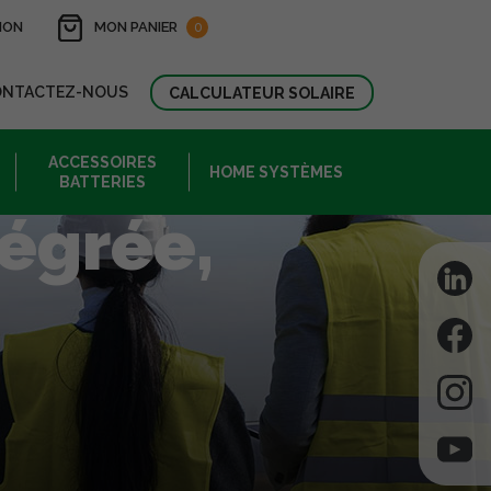
ION
MON PANIER
0
ONTACTEZ-NOUS
CALCULATEUR SOLAIRE
ACCESSOIRES
HOME SYSTÈMES
BATTERIES
tégrée,