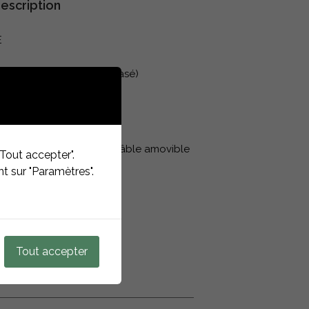
escription
E
riphasé), 7,4 kW (monophasé)
tégrée fermée de type 2, câble amovible
Tout accepter".
t sur "Paramètres".
 250 mm × 128 mm
Tout accepter