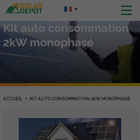
Contenu
principal
Kit auto consommation
2kW monophasé
›
ACCUEIL
KIT AUTO CONSOMMATION 2KW MONOPHASÉ