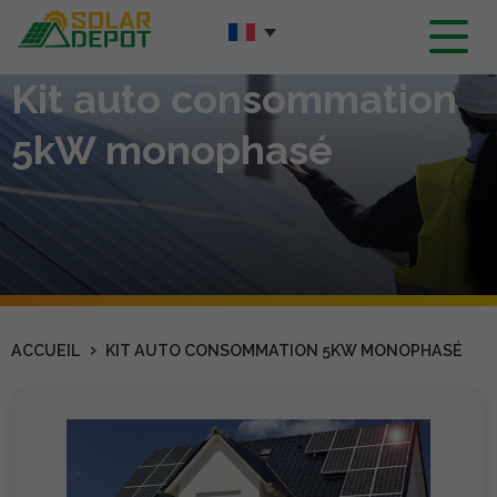
Contenu
principal
Kit auto consommation
5kW monophasé
›
ACCUEIL
KIT AUTO CONSOMMATION 5KW MONOPHASÉ