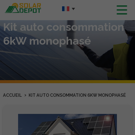
Contenu
principal
Kit auto consommation
6kW monophasé
›
ACCUEIL
KIT AUTO CONSOMMATION 6KW MONOPHASÉ