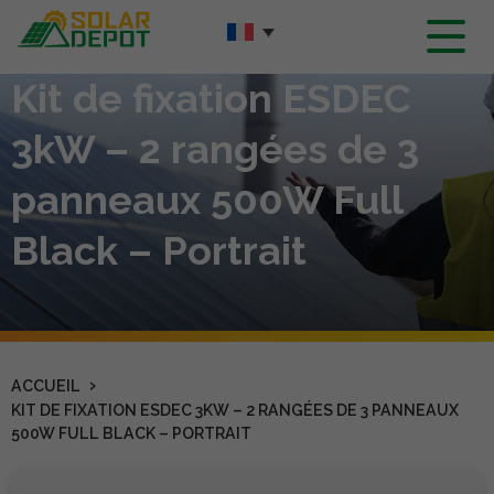
Contenu
principal
Kit de fixation ESDEC
3kW – 2 rangées de 3
panneaux 500W Full
Black – Portrait
›
ACCUEIL
KIT DE FIXATION ESDEC 3KW – 2 RANGÉES DE 3 PANNEAUX
500W FULL BLACK – PORTRAIT