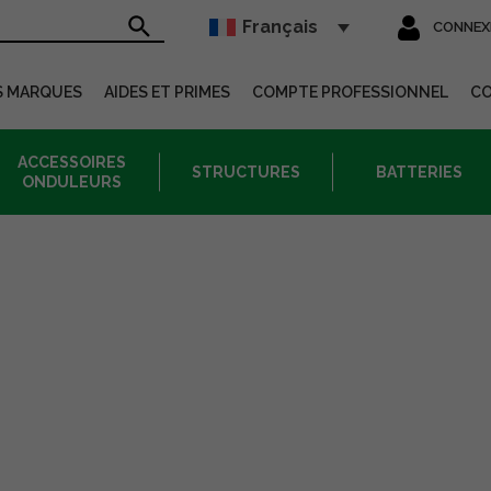
Français
CONNEX
sur le site
S MARQUES
AIDES ET PRIMES
COMPTE PROFESSIONNEL
C
ACCESSOIRES
STRUCTURES
BATTERIES
ONDULEURS