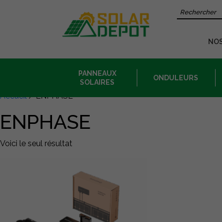
Contenu
Recherche 
principal
NO
PANNEAUX
ONDULEURS
SOLAIRES
Accueil
/ ENPHASE
ENPHASE
Voici le seul résultat