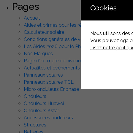
Pages
Cookies
Accueil
Aides et primes pour les rénovations énergétiqu
Calculateur solaire
Nous utilisons des 
Conditions générales de vente
Vous pouvez égaleme
Les Aides 2026 pour le Photovoltaïque au Luxe
Lisez notre politiq
Nos Marques
Page d’exemple de niveau 2
Actualités et événements
Panneaux solaires
Panneaux solaires TCL
Micro onduleurs Enphase
Onduleurs
Onduleurs Huawei
Onduleurs Kstar
Accessoires onduleurs
Structures
Batteries